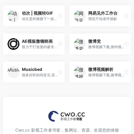
动次 | 视频转GIF
网易见外工作台
动次是科握旗下一款在线视频转GIF免费工具。它是为新媒体运营定制的动图制作软件，提供三种GIF尺寸选择，分别对应微信公众号贴图最佳尺寸、微博配图最佳大小和微信表情包制作。动次支持手机浏览器制作视频动图，生成适合微信、微博发布的GIF图片大小。您也可以用小视频制作表情包，并直接将GIF导出保存在手机。
我也不知道咋描叙
AE模板微镜映画
微博党
致力于打造国内最专业的CG资源分享平台! 一直为CG从业者做最好的服务而不断努力着
微博视频下载,推特视频下载,Twitter视频下载,爱奇艺视频下载,抖音视频下载,腾讯视频下载,音悦台视频下载,优酷视频下载,油管视频下载
Musicbed
微博视频解析
很多好听的纯音乐,音频素材偏向西方，无中国风配乐，无需梯子
微博视频下载,微博视频解析,秒拍视频下载,秒拍视频解析,如何下载微博视频,怎么下载微博视频
Cwo.cc 影视工作者书签，集网址、资源、欢迎您的体验