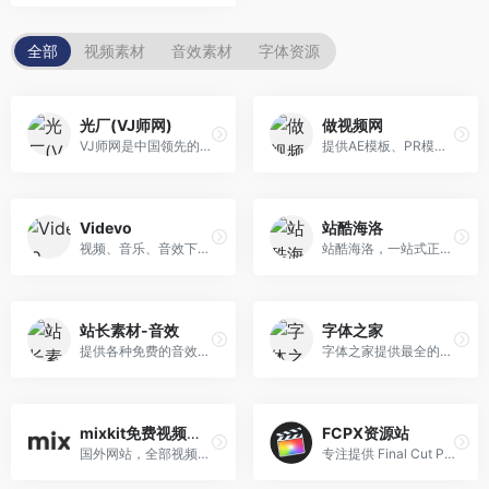
全部
视频素材
音效素材
字体资源
光厂(VJ师网)
做视频网
VJ师网是中国领先的视频素材、AE模板的交易及下载网站，在这里设计师可以快速赚钱，买方可以快速找到所需素材。
提供AE模板、PR模板、C4D资源 实拍视频、舞台背景、特效视频 配乐音乐、后期软件及插件下载
Videvo
站酷海洛
视频、音乐、音效下载主要收集互联网免费的视频片段并且每周都会更新
站酷海洛，一站式正版视觉内容平台，站酷旗下品牌。授权内容包含商业图片、艺术插画、矢量、视频、音乐素材、字体等，已先后为阿里巴巴、京东、亚马逊、小米、联想、奥美、盛世长城、百度、360、招商银行、工商银行等数万家企业级客户提供全方位安全、高效、优质的视觉创意解决方案。
站长素材-音效
字体之家
提供各种免费的音效，但是仅供学习参考，不可商用
字体之家提供最全的免费手机字体和手机软件下载,包括各种字体打包下载,中文字体,英文字体,ps字体,艺术字体,手机软件，字体工具等,专注于为网民提供字体下载服务
mixkit免费视频素材
FCPX资源站
国外网站，全部视频可以免费下载，并且可商用
专注提供 Final Cut Pro X FCPX插件 FCPX教程 FCPX软件 FCPX调色 FCPX下载 素材等资源下载