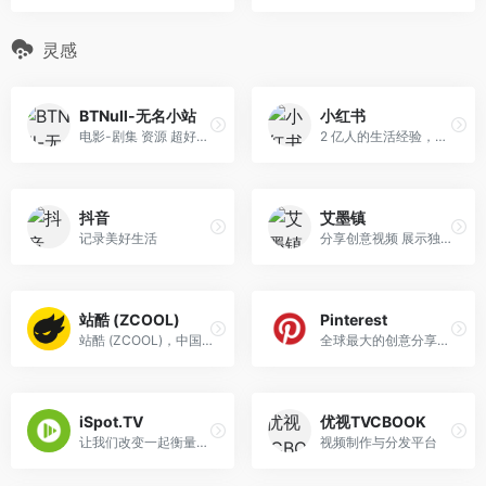
灵感
BTNull-无名小站
小红书
电影-剧集 资源 超好用！
2 亿人的生活经验，都在小红书
抖音
艾墨镇
记录美好生活
分享创意视频 展示独立影像
站酷 (ZCOOL)
Pinterest
站酷 (ZCOOL)，中国设计师互动平台。深耕设计领域十四年，站酷聚集了1100万设计师、摄影师、插画师、艺术家、创意人，设计创意群体中具有较高的影响力与号召力。
全球最大的创意分享网站
iSpot.TV
优视TVCBOOK
让我们改变一起衡量电视广告的方式
视频制作与分发平台