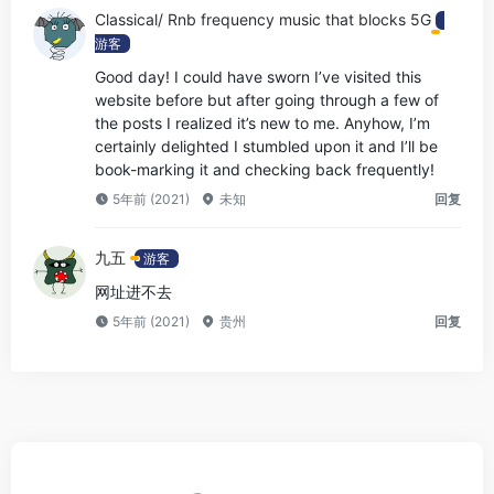
Classical/ Rnb frequency music that blocks 5G
游客
Good day! I could have sworn I’ve visited this
website before but after going through a few of
the posts I realized it’s new to me. Anyhow, I’m
certainly delighted I stumbled upon it and I’ll be
book-marking it and checking back frequently!
5年前 (2021)
未知
回复
九五
游客
网址进不去
5年前 (2021)
贵州
回复