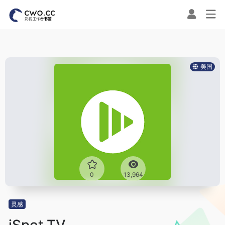
美国
0
13,964
灵感
iSpot.TV