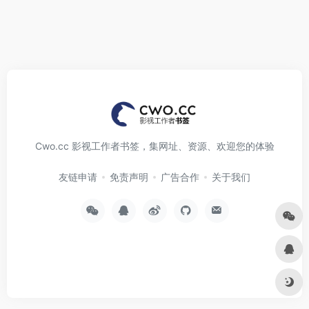
Cwo.cc 影视工作者书签，集网址、资源、欢迎您的体验
友链申请
免责声明
广告合作
关于我们