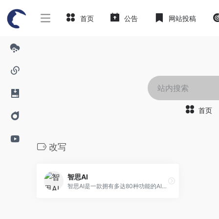
首页
公告
网站投稿
首页
改写
智思AI
智思AI是一款拥有多达80种功能的AI创作工具，提供AI文章生成、AI改写、广告、小红书、种草文案、抖音剧本、小说写作、论文改写、产品介绍、电商产品介绍、SEO分析、歌词创作、全自动写文章、等多功能。它能够自动化地分析你的文本内容，并为其提供专业报告，使你更好地了解文章。让你在快速、高效地完成任务的同时，创造出具有高质量的文本作品。