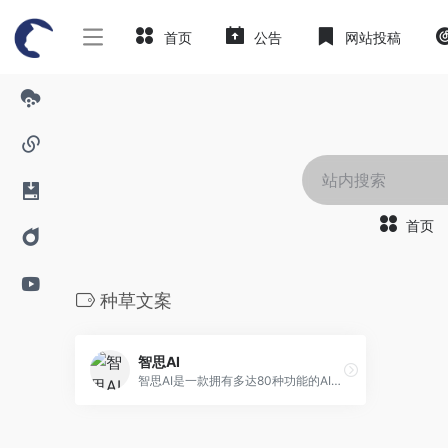
首页
公告
网站投稿
首页
种草文案
智思AI
智思AI是一款拥有多达80种功能的AI创作工具，提供AI文章生成、AI改写、广告、小红书、种草文案、抖音剧本、小说写作、论文改写、产品介绍、电商产品介绍、SEO分析、歌词创作、全自动写文章、等多功能。它能够自动化地分析你的文本内容，并为其提供专业报告，使你更好地了解文章。让你在快速、高效地完成任务的同时，创造出具有高质量的文本作品。